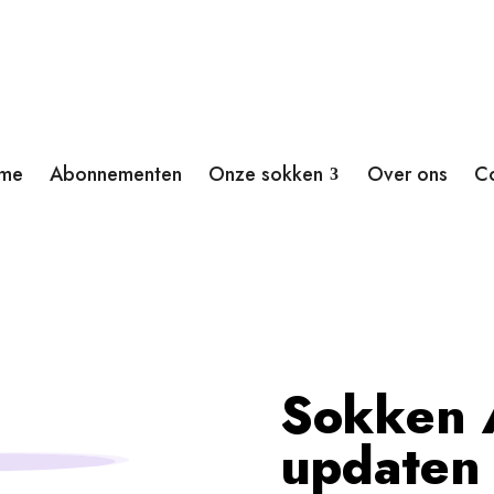
me
Abonnementen
Onze sokken
Over ons
C
Sokken 
updaten