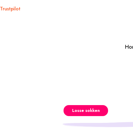
Trustpilot
Ho
Losse sokken