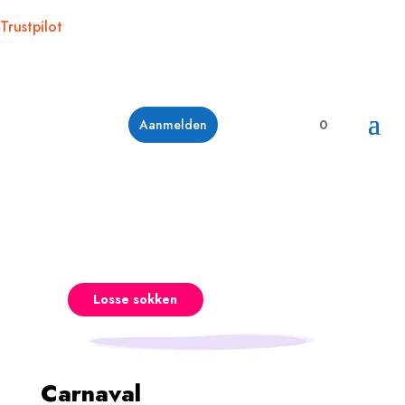
Trustpilot
Aanmelden
0
Losse sokken
Carnaval