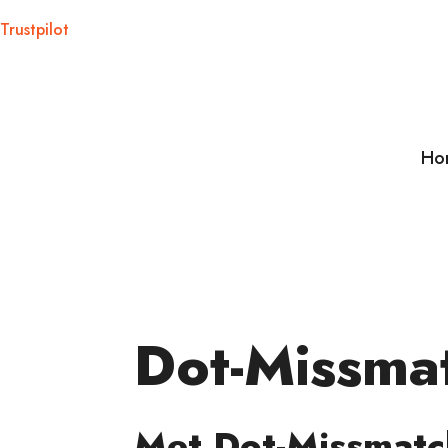
Trustpilot
Ho
Dot-Missma
Met Dot-Missmatch