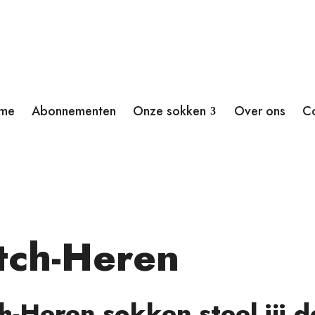
me
Abonnementen
Onze sokken
Over ons
C
tch-Heren
-Heren sokken steel jij 