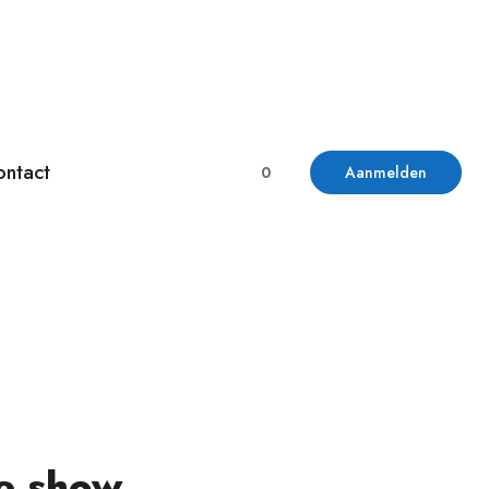
ontact
0
Aanmelden
de show