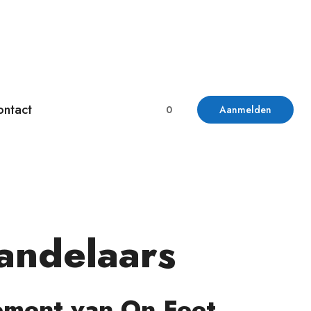
ontact
0
Aanmelden
andelaars
ement van On Feet