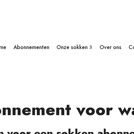
me
Abonnementen
Onze sokken
Over ons
C
nnement voor w
n voor een sokken abonn